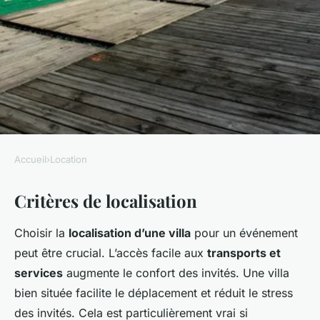
Accueil
›
Location
LOCATION
Critères de localisation
Comment choisir la villa
idéale pour votre prochain
Choisir la
localisation d’une villa
pour un événement
événement : critères essentiels
peut être crucial. L’accès facile aux
transports et
services
augmente le confort des invités. Une villa
Mathéo
•
29 mars 2025
•
5 min de lecture
bien située facilite le déplacement et réduit le stress
des invités. Cela est particulièrement vrai si