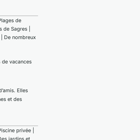
 Plages de
s de Sagres |
lf | De nombreux
ns de vacances
d’amis. Elles
nes et des
Piscine privée |
es jardins et