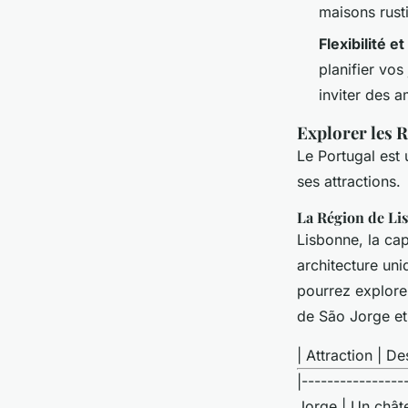
maisons rust
Flexibilité 
planifier vo
inviter des a
Explorer les 
Le Portugal est
ses attractions.
La Région de Li
Lisbonne, la cap
architecture uni
pourrez explorer
de São Jorge et 
| Attraction | De
|----------------
Jorge | Un châte