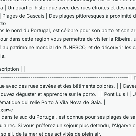
a | Un quartier historique avec des rues étroites et des mai
| | Plages de Cascais | Des plages pittoresques à proximité 
rto
ns le nord du Portugal, est célèbre pour son porto et son ar
our dans cette région vous permettra de visiter la Ribeira, u
sé au patrimoine mondial de l’UNESCO, et de découvrir les c
ia.
scription | |
-------------------------------------------------------------| | 
que avec des rues pavées et des bâtiments colorés. | | Caves
uvez déguster et apprendre sur le porto. | | Pont Luis I | 
matique qui relie Porto à Vila Nova de Gaia. |
lgarve
e dans le sud du Portugal, est connue pour ses plages de sa
ulaires. Si vous préférez un séjour plus détendu, l’Algarve es
soleil, de la mer et des activités de plein air.