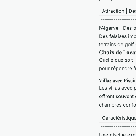
| Attraction | De
|----------------
l’Algarve | Des 
Des falaises imp
terrains de golf 
Choix de Loca
Quelle que soit 
pour répondre à
Villas avec Pisci
Les villas avec 
offrent souvent
chambres confo
| Caractéristique
|----------------
Une piscine excl