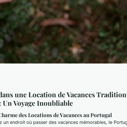
location de
dans une Location de Vacances Tradition
: Un Voyage Inoubliable
elle portugaise
Charme des Locations de Vacances au Portugal
z un endroit où passer des vacances mémorables, le Portug