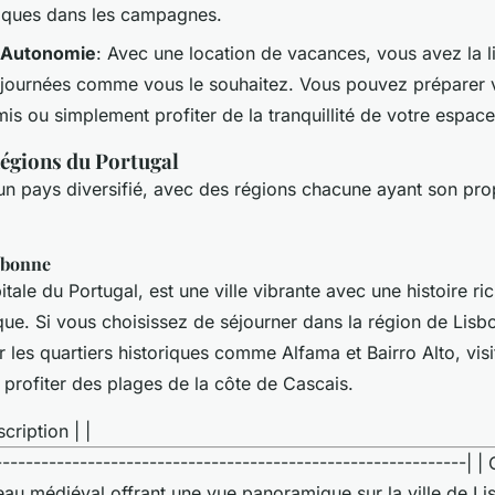
iques dans les campagnes.
et Autonomie
: Avec une location de vacances, vous avez la l
s journées comme vous le souhaitez. Vous pouvez préparer 
mis ou simplement profiter de la tranquillité de votre espace
Régions du Portugal
 un pays diversifié, avec des régions chacune ayant son pr
sbonne
itale du Portugal, est une ville vibrante avec une histoire ri
que. Si vous choisissez de séjourner dans la région de Lisb
 les quartiers historiques comme Alfama et Bairro Alto, visi
profiter des plages de la côte de Cascais.
scription | |
-------------------------------------------------------------| 
au médiéval offrant une vue panoramique sur la ville de Lis