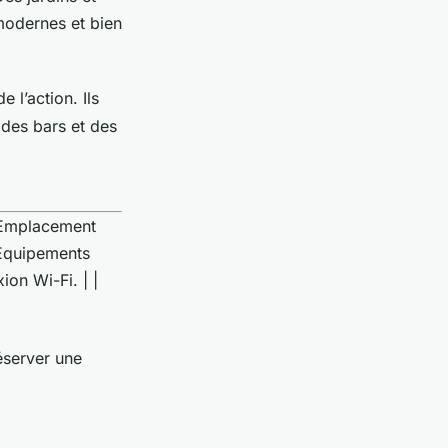
 modernes et bien
 l’action. Ils
 des bars et des
 | Emplacement
 Équipements
on Wi-Fi. | |
éserver une