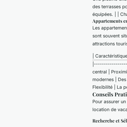
des terrasses po
équipées. | | C
Appartements en
Les appartements
sont souvent sit
attractions touri
| Caractéristique
|----------------
central | Proxim
modernes | Des 
Flexibilité | La
Conseils Prat
Pour assurer un 
location de vac
Recherche et Sé