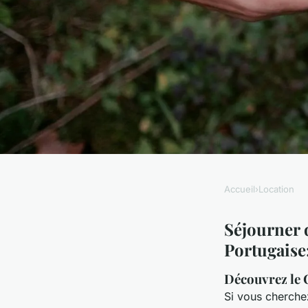
Accueil
›
Location
LOCATION
Séjourner dans une 
Séjourner 
Portugaise
vacances traditionn
Découvrez le 
Si vous cherche