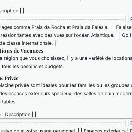
scription | |
-------------------------------------------------------------| |
plages comme Praia da Rocha et Praia da Falésia. | | Falaise
ressionnantes avec des vues sur l’océan Atlantique. | | Go
de classe internationale. |
tions de Vacances
la région que vous choisissez, il y a une variété de locatio
 tous les besoins et budgets.
ne Privée
piscine privée sont idéales pour les familles ou les groupes 
 des espaces extérieurs spacieux, des salles de bain moder
rtables.
 | Description | |
-------------------------------------------------------------| | 
usive pour votre usage personnel. | | Espaces extérieurs | D