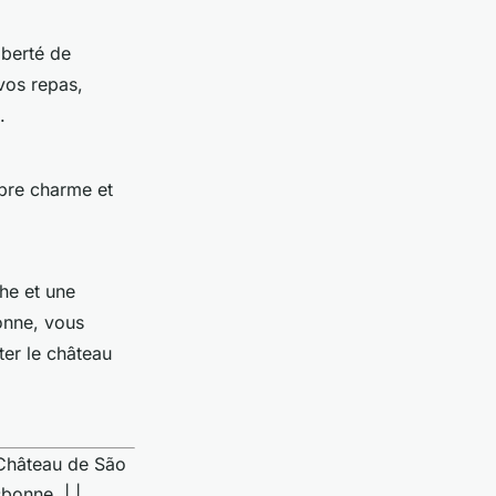
iberté de
vos repas,
.
opre charme et
che et une
onne, vous
ter le château
| Château de São
bonne. | |