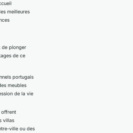
ccueil
es meilleures
ances
t de plonger
ntages de ce
nnels portugais
 des meubles
ession de la vie
 offrent
 villas
re-ville ou des