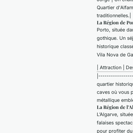
Quartier d'Alfam
traditionnelles.
La Région de Po
Porto, située da
gothique. Un séj
historique clas
Vila Nova de Ga
| Attraction | De
|----------------
quartier histori
caves où vous po
métallique emblé
La Région de l’A
L’Algarve, situé
falaises spectac
pour profiter du 