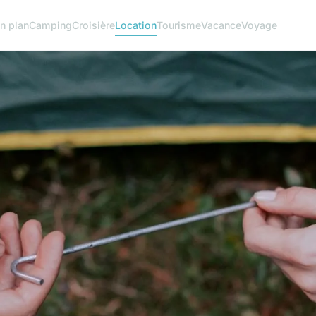
n plan
Camping
Croisière
Location
Tourisme
Vacance
Voyage