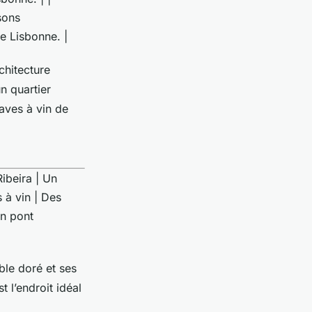
sons
de Lisbonne. |
chitecture
n quartier
aves à vin de
Ribeira | Un
 à vin | Des
Un pont
ble doré et ses
t l’endroit idéal