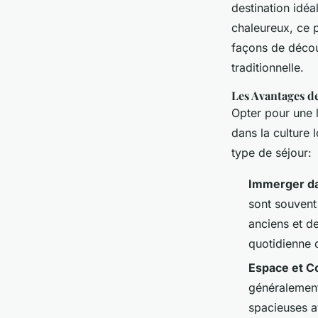
Mathéo
•
15 mars 2025
•
6 min de lecture
destination idéa
chaleureux, ce 
façons de décou
traditionnelle.
Les Avantages de
Opter pour une 
dans la culture
type de séjour:
Immerger da
sont souvent
anciens et de
quotidienne 
Espace et C
généralement
spacieuses a