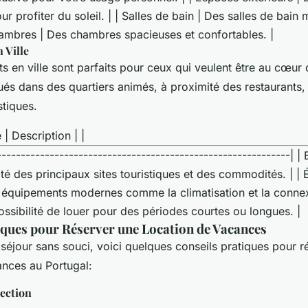
ur profiter du soleil. | | Salles de bain | Des salles de bain
hambres | Des chambres spacieuses et confortables. |
 Ville
 en ville sont parfaits pour ceux qui veulent être au cœur de
ués dans des quartiers animés, à proximité des restaurants,
stiques.
 | Description | |
-------------------------------------------------------------|
ité des principaux sites touristiques et des commodités. | |
équipements modernes comme la climatisation et la connexi
 possibilité de louer pour des périodes courtes ou longues. |
iques pour Réserver une Location de Vacances
séjour sans souci, voici quelques conseils pratiques pour r
ances au Portugal:
lection