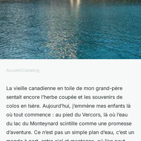
Accueil
›
Camping
CAMPING
Top 5 raisons de camper au lac
La vieille canadienne en toile de mon grand-père
sentait encore l’herbe coupée et les souvenirs de
du Monteynard pour les
colos en Isère. Aujourd’hui, j’emmène mes enfants là
aventuriers
où tout commence : au pied du Vercors, là où l’eau
du lac du Monteynard scintille comme une promesse
Bernardin
•
02/04/2026 14:18
•
8 min de lecture
d’aventure. Ce n’est pas un simple plan d’eau, c’est un