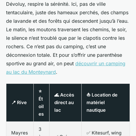
Dévoluy, respire la sérénité. Ici, pas de ville
tentaculaire, juste des hameaux perchés, des champs
de lavande et des forêts qui descendent jusqu’à l’eau.
Le matin, les moutons traversent les chemins, le soir,
le silence n’est troublé que par le clapotis contre les
rochers. Ce n’est pas du camping, c’est une
déconnexion totale. Et pour s’offrir une parenthèse
sportive au grand air, on peut
découvrir un camping
au lac du Monteynard
.
⭐
🌊 Accès
⛵ Location de
Ét
📍 Rive
direct au
matériel
oil
lac
nautique
es
3
Mayres
✅ Kitesurf, wing