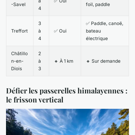
à
✅ Oui
-Savel
foil, paddle
4
3
✅ Paddle, canoë,
Treffort
à
✅ Oui
bateau
4
électrique
Châtillo
2
n-en-
à
🔸 À 1 km
🔸 Sur demande
Diois
3
Défier les passerelles himalayennes :
le frisson vertical